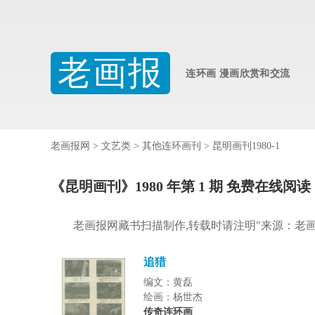
老画报
连环画 漫画欣赏和交流
老画报网
>
文艺类
>
其他连环画刊
>
昆明画刊1980-1
《昆明画刊》1980 年第 1 期 免费在线阅读
老画报网藏书扫描制作,转载时请注明"来源：老
追猎
编文：黄磊
绘画：杨世杰
传奇连环画