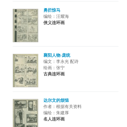
勇拦惊马
编绘：汪耀海
侠义连环画
襄阳人物-庞统
编文：李永光 配诗
绘画：张宁
古典连环画
达尔文的烦恼
作者：根据有关资料
编绘：朱建厚
名人连环画