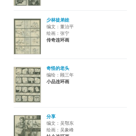
少林徒弟娃
编文：董治平
绘画：张宁
传奇连环画
奇怪的老头
编绘：顾三年
小品连环画
分享
编文：吴鄂东
绘画：吴象峰