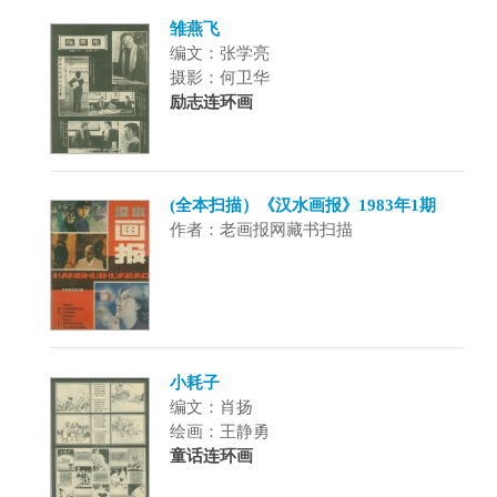
雏燕飞
编文：张学亮
摄影：何卫华
励志连环画
(全本扫描）《汉水画报》1983年1期
作者：老画报网藏书扫描
小耗子
编文：肖扬
绘画：王静勇
童话连环画