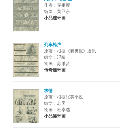
作者：瞿祖赓
编绘：黄亚东
小品连环画
列车枪声
原著：根据《襄樊报》通讯
编文：冯臻
绘画：苏维贤
传奇连环画
求情
原著：根据张英小说
编文：老吴
绘画：杜卓选
小品连环画