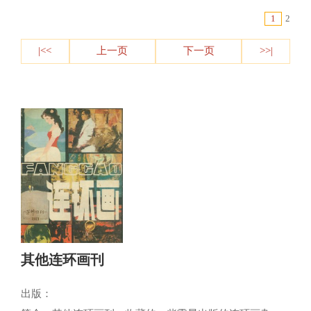
1
2
|<<
上一页
下一页
>>|
其他连环画刊
出版：