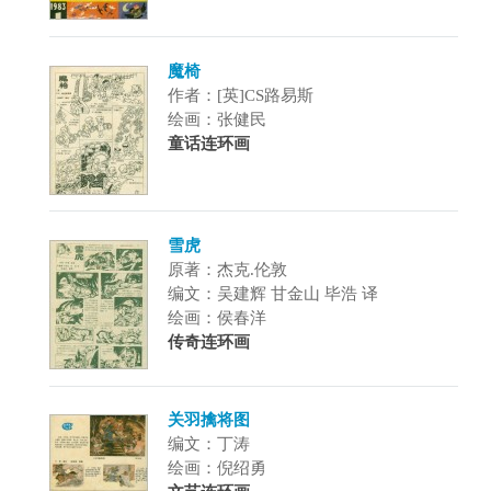
魔椅
作者：[英]CS路易斯
绘画：张健民
童话连环画
雪虎
原著：杰克.伦敦
编文：吴建辉 甘金山 毕浩 译
绘画：侯春洋
传奇连环画
关羽擒将图
编文：丁涛
绘画：倪绍勇