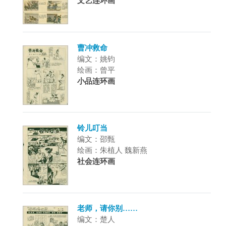
文艺连环画
曹冲救命
编文：姚钧
绘画：曾平
小品连环画
铃儿叮当
编文：邵甄
绘画：朱植人 魏新燕
社会连环画
老师，请你别……
编文：楚人