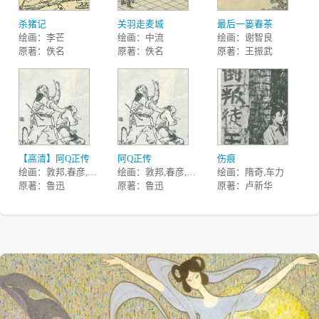
杀猪记
关羽走麦城
最后一篓春茶
绘画：李芒
绘画：中流
绘画：谢智良
原著：佚名
原著：佚名
原著：王振武
【高清】阿Q正传
阿Q正传
伤痕
绘画：敦邦,春彦,红倩
绘画：敦邦,春彦,红倩
绘画：隋奇,车力
原著：鲁迅
原著：鲁迅
原著：卢新华