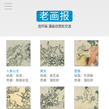
老画报
连环画 漫画欣赏和交流
人鱼公主
窦女
宦娘
绘画：张鸾
绘画：谢志高
绘画：华其敏
原著：根据安徒生童话改编
原著：蒲松龄
原著：蒲松龄