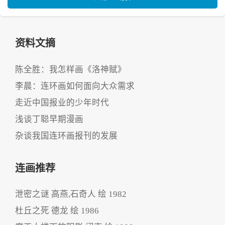
资料文摘
陈全胜：我怎样画《洛神赋》
李晨：连环画如何面向大众需求
走近中国报业的少年时代
浅谈丁聪早期漫画
杂谈我国连环画报刊的发展
连画推荐
泄密之谜 高燕,石奇人 绘 1982
杜丘之死 德龙 绘 1986