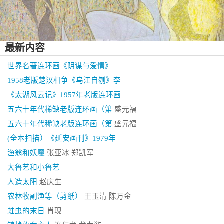
最新内容
世界名著连环画《阴谋与爱情》
1958老版楚汉相争《乌江自刎》李
《太湖风云记》1957年老版连环画
五六十年代稀缺老版连环画（第
盛元福
五六十年代稀缺老版连环画（第
盛元福
(全本扫描）《延安画刊》1979年
渔翁和妖魔
张亚冰 郑凯军
大鲁艺和小鲁艺
人造太阳
赵庆生
农林牧副渔等（剪纸）
王玉清 陈万金
蛀虫的末日
肖现