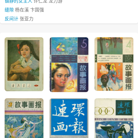
镇静的女主人
许仁龙 龙力游
缝隙
杨在溪 卞国强
反间计
张亚力