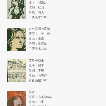
原著：[法]让一皮埃尔.拉阿里
改编：秋朗
绘画：闭克
广西美术1986年4期
来自俄国的爱情
原著：（英）伊恩弗利明
改编：李乐
绘画：梁启德
广西美术1981年2期
艺降小霸王
原著：倪丰
改编：李彤
绘画：马忠群
新春画报1986年10期
母亲
原著：[苏]高尔基
改编：白宇