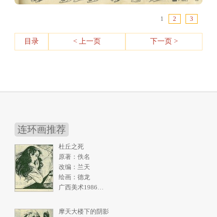
1
2
3
目录
< 上一页
下一页 >
连环画推荐
杜丘之死
原著：佚名
改编：兰天
绘画：德龙
广西美术1986年5期
摩天大楼下的阴影