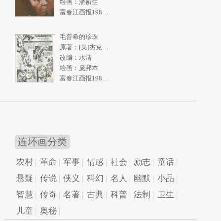
绘画：潘蘅生
富春江画报1986年5期
毛普希的珍珠
原著：[美]杰克伦敦《南洋购珠记》
改编：水清
绘画：庞邦本
富春江画报1986年4期
连环画分类
农村
革命
军事
情感
社会
励志
童话
悬疑
传说
侠义
科幻
名人
幽默
小品
智慧
传奇
名著
古典
科普
法制
卫生
儿童
奥秘