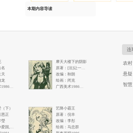
本期内容导读
连
死
摩天大楼下的阴影
农村
佚名
原著：[法]让一皮埃尔.拉阿里
悬疑
兰天
改编：秋朗
德龙
绘画：闭克
智慧
广西美术1986年5期
广西美术1986年4期
爱（下）
艺降小霸王
童恩正
原著：倪丰
李瑩
改编：李彤
绘画：孙爱国,张一民
绘画：马忠群