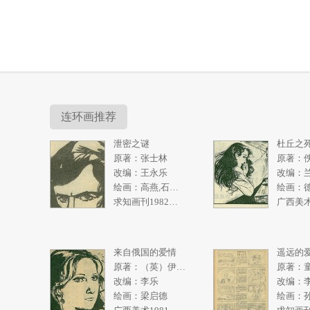
连环画推荐
泄密之谜
杜丘之
原著：张士林
原著：
改编：王永乐
改编：
绘画：高燕,石奇人
绘画：
求知画刊1982年2期
来自俄国的爱情
遥远的
原著：（英）伊恩弗利明
原著：
改编：李乐
改编：
绘画：梁启德