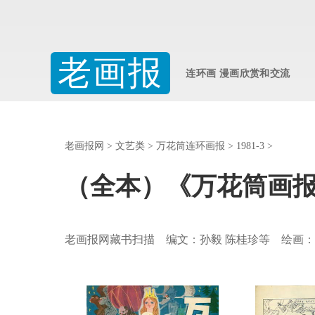
老画报
连环画 漫画欣赏和交流
老画报网
>
文艺类
>
万花筒连环画报
>
1981-3
>
（全本）《万花筒画报》
老画报网藏书扫描 编文：孙毅 陈桂珍等 绘画：朱