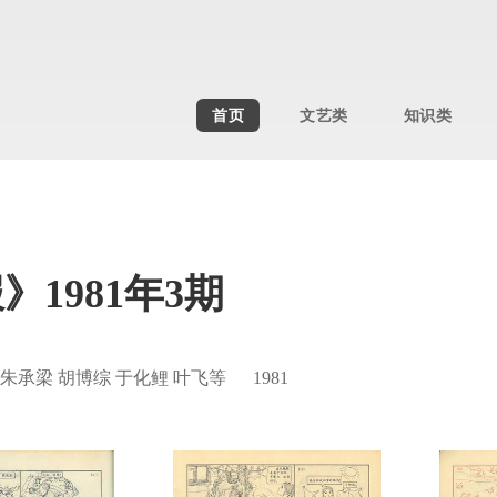
首页
文艺类
知识类
1981年3期
承梁 胡博综 于化鲤 叶飞等 1981