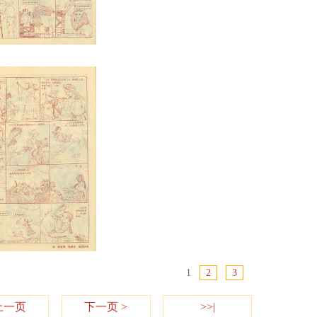
1
2
3
上一页
下一页 >
>>|